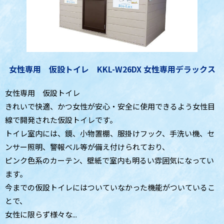
女性専用 仮設トイレ KKL-W26DX 女性専用デラックス
女性専用 仮設トイレ
きれいで快適、かつ女性が安心・安全に使用できるよう女性目
線で開発された仮設トイレです。
トイレ室内には、鏡、小物置棚、服掛けフック、手洗い機、セ
ンサー照明、警報ベル等が備え付けられており、
ピンク色系のカーテン、壁紙で室内も明るい雰囲気になってい
ます。
今までの仮設トイレにはついていなかった機能がついているこ
とで、
女性に限らず様々な...