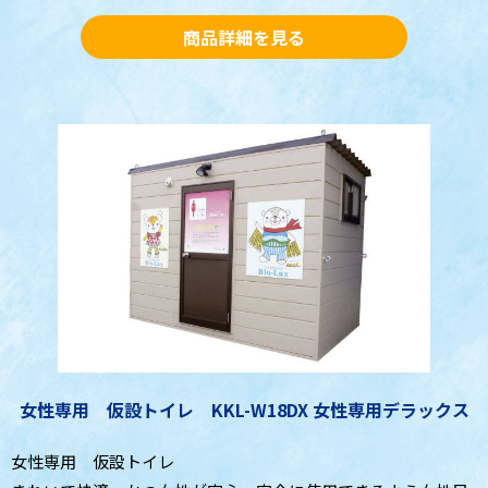
商品詳細を見る
女性専用 仮設トイレ KKL-W18DX 女性専用デラックス
女性専用 仮設トイレ