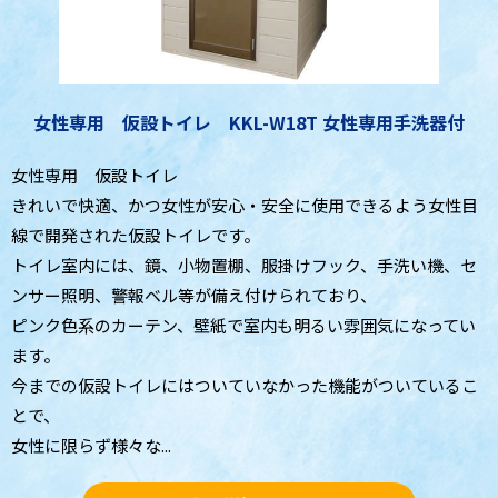
女性専用 仮設トイレ KKL-W18T 女性専用手洗器付
女性専用 仮設トイレ
きれいで快適、かつ女性が安心・安全に使用できるよう女性目
線で開発された仮設トイレです。
トイレ室内には、鏡、小物置棚、服掛けフック、手洗い機、セ
ンサー照明、警報ベル等が備え付けられており、
ピンク色系のカーテン、壁紙で室内も明るい雰囲気になってい
ます。
今までの仮設トイレにはついていなかった機能がついているこ
とで、
女性に限らず様々な...