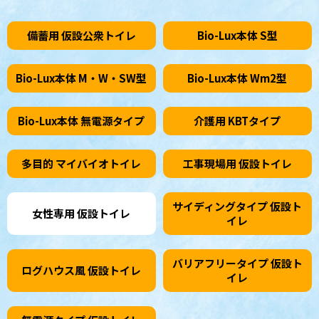
備蓄用 仮設公衆トイレ
Bio-Lux本体 S型
Bio-Lux本体 M・W・SW型
Bio-Lux本体 Wm2型
Bio-Lux本体 無電源タイプ
介護用 KBTタイプ
多目的 マイバイオトイレ
工事現場用 仮設トイレ
サイディングタイプ 仮設ト
女性専用 仮設トイレ
イレ
バリアフリータイプ 仮設ト
ログハウス風 仮設トイレ
イレ