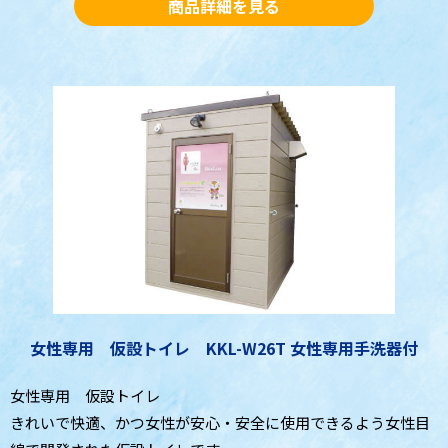
商品詳細を見る
女性専用 仮設トイレ KKL-W26T 女性専用手洗器付
女性専用 仮設トイレ
きれいで快適、かつ女性が安心・安全に使用できるよう女性目