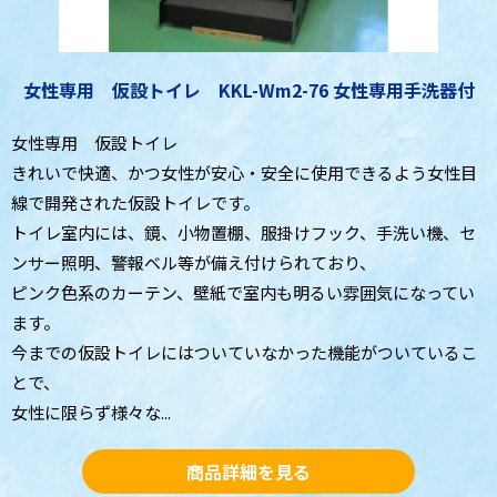
女性専用 仮設トイレ KKL-Wm2-76 女性専用手洗器付
女性専用 仮設トイレ
きれいで快適、かつ女性が安心・安全に使用できるよう女性目
線で開発された仮設トイレです。
トイレ室内には、鏡、小物置棚、服掛けフック、手洗い機、セ
ンサー照明、警報ベル等が備え付けられており、
ピンク色系のカーテン、壁紙で室内も明るい雰囲気になってい
ます。
今までの仮設トイレにはついていなかった機能がついているこ
とで、
女性に限らず様々な...
商品詳細を見る