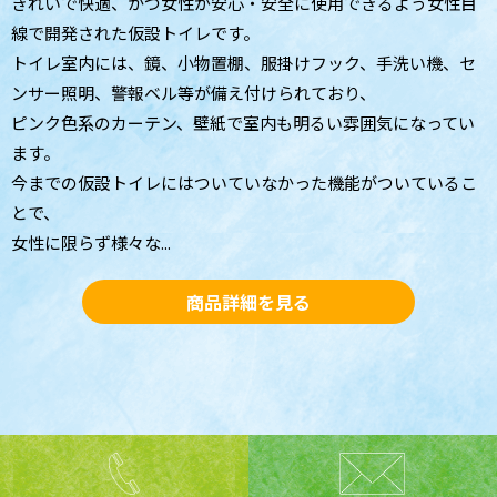
きれいで快適、かつ女性が安心・安全に使用できるよう女性目
線で開発された仮設トイレです。
トイレ室内には、鏡、小物置棚、服掛けフック、手洗い機、セ
ンサー照明、警報ベル等が備え付けられており、
ピンク色系のカーテン、壁紙で室内も明るい雰囲気になってい
ます。
今までの仮設トイレにはついていなかった機能がついているこ
とで、
女性に限らず様々な...
商品詳細を見る